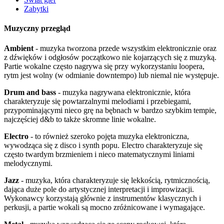
Zabytki
Muzyczny przegląd
Ambient
- muzyka tworzona przede wszystkim elektronicznie oraz
z dźwięków i odgłosów początkowo nie kojarzących się z muzyką.
Partie wokalne często nagrywa się przy wykorzystaniu loopera,
rytm jest wolny (w odmianie downtempo) lub niemal nie występuje.
Drum and bass
- muzyka nagrywana elektronicznie, która
charakteryzuje się powtarzalnymi melodiami i przebiegami,
przypominającymi nieco grę na bębnach w bardzo szybkim tempie,
najczęściej d&b to także skromne linie wokalne.
Electro
- to również szeroko pojęta muzyka elektroniczna,
wywodząca się z disco i synth popu. Electro charakteryzuje się
często twardym brzmieniem i nieco matematycznymi liniami
melodycznymi.
Jazz
- muzyka, która charakteryzuje się lekkością, rytmicznością,
dająca duże pole do artystycznej interpretacji i improwizacji.
Wykonawcy korzystają głównie z instrumentów klasycznych i
perkusji, a partie wokali są mocno zróżnicowane i wymagające.