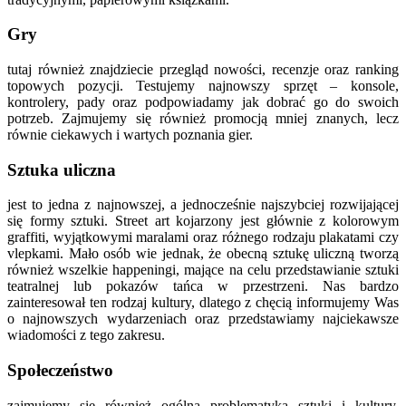
Gry
tutaj również znajdziecie przegląd nowości, recenzje oraz ranking
topowych pozycji. Testujemy najnowszy sprzęt – konsole,
kontrolery, pady oraz podpowiadamy jak dobrać go do swoich
potrzeb. Zajmujemy się również promocją mniej znanych, lecz
równie ciekawych i wartych poznania gier.
Sztuka uliczna
jest to jedna z najnowszej, a jednocześnie najszybciej rozwijającej
się formy sztuki. Street art kojarzony jest głównie z kolorowym
graffiti, wyjątkowymi maralami oraz różnego rodzaju plakatami czy
vlepkami. Mało osób wie jednak, że obecną sztukę uliczną tworzą
również wszelkie happeningi, mające na celu przedstawianie sztuki
teatralnej lub pokazów tańca w przestrzeni. Nas bardzo
zainteresował ten rodzaj kultury, dlatego z chęcią informujemy Was
o najnowszych wydarzeniach oraz przedstawiamy najciekawsze
wiadomości z tego zakresu.
Społeczeństwo
zajmujemy się również ogólna problematyką sztuki i kultury.