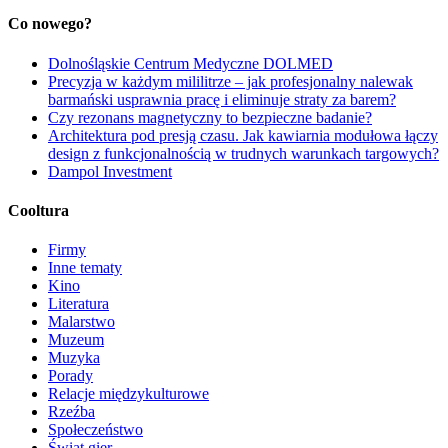
Co nowego?
Dolnośląskie Centrum Medyczne DOLMED
Precyzja w każdym mililitrze – jak profesjonalny nalewak
barmański usprawnia pracę i eliminuje straty za barem?
Czy rezonans magnetyczny to bezpieczne badanie?
Architektura pod presją czasu. Jak kawiarnia modułowa łączy
design z funkcjonalnością w trudnych warunkach targowych?
Dampol Investment
Cooltura
Firmy
Inne tematy
Kino
Literatura
Malarstwo
Muzeum
Muzyka
Porady
Relacje międzykulturowe
Rzeźba
Społeczeństwo
Świat gier