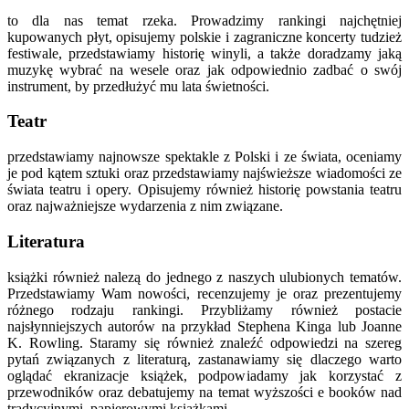
to dla nas temat rzeka. Prowadzimy rankingi najchętniej
kupowanych płyt, opisujemy polskie i zagraniczne koncerty tudzież
festiwale, przedstawiamy historię winyli, a także doradzamy jaką
muzykę wybrać na wesele oraz jak odpowiednio zadbać o swój
instrument, by przedłużyć mu lata świetności.
Teatr
przedstawiamy najnowsze spektakle z Polski i ze świata, oceniamy
je pod kątem sztuki oraz przedstawiamy najświeższe wiadomości ze
świata teatru i opery. Opisujemy również historię powstania teatru
oraz najważniejsze wydarzenia z nim związane.
Literatura
książki również nalezą do jednego z naszych ulubionych tematów.
Przedstawiamy Wam nowości, recenzujemy je oraz prezentujemy
różnego rodzaju rankingi. Przybliżamy również postacie
najsłynniejszych autorów na przykład Stephena Kinga lub Joanne
K. Rowling. Staramy się również znaleźć odpowiedzi na szereg
pytań związanych z literaturą, zastanawiamy się dlaczego warto
oglądać ekranizacje książek, podpowiadamy jak korzystać z
przewodników oraz debatujemy na temat wyższości e booków nad
tradycyjnymi, papierowymi książkami.