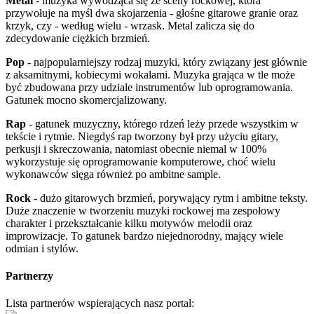
Metal
- muzyka wywodząca się ze sceny rockowej, która
przywołuje na myśl dwa skojarzenia - głośne gitarowe granie oraz
krzyk, czy - według wielu - wrzask. Metal zalicza się do
zdecydowanie ciężkich brzmień.
Pop
- najpopularniejszy rodzaj muzyki, który związany jest głównie
z aksamitnymi, kobiecymi wokalami. Muzyka grająca w tle może
być zbudowana przy udziale instrumentów lub oprogramowania.
Gatunek mocno skomercjalizowany.
Rap
- gatunek muzyczny, którego rdzeń leży przede wszystkim w
tekście i rytmie. Niegdyś rap tworzony był przy użyciu gitary,
perkusji i skreczowania, natomiast obecnie niemal w 100%
wykorzystuje się oprogramowanie komputerowe, choć wielu
wykonawców sięga również po ambitne sample.
Rock
- dużo gitarowych brzmień, porywający rytm i ambitne teksty.
Duże znaczenie w tworzeniu muzyki rockowej ma zespołowy
charakter i przekształcanie kilku motywów melodii oraz
improwizacje. To gatunek bardzo niejednorodny, mający wiele
odmian i stylów.
Partnerzy
Lista partnerów wspierających nasz portal: