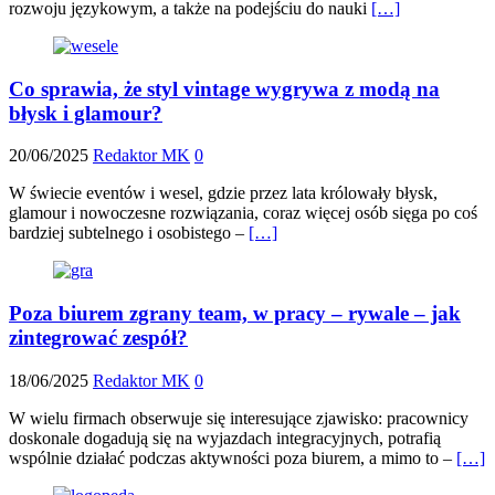
rozwoju językowym, a także na podejściu do nauki
[…]
Co sprawia, że styl vintage wygrywa z modą na
błysk i glamour?
20/06/2025
Redaktor MK
0
W świecie eventów i wesel, gdzie przez lata królowały błysk,
glamour i nowoczesne rozwiązania, coraz więcej osób sięga po coś
bardziej subtelnego i osobistego –
[…]
Poza biurem zgrany team, w pracy – rywale – jak
zintegrować zespół?
18/06/2025
Redaktor MK
0
W wielu firmach obserwuje się interesujące zjawisko: pracownicy
doskonale dogadują się na wyjazdach integracyjnych, potrafią
wspólnie działać podczas aktywności poza biurem, a mimo to –
[…]