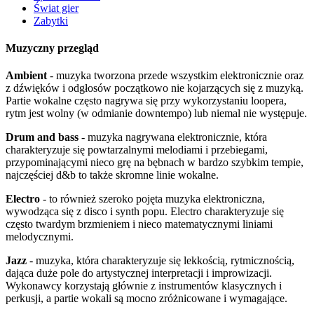
Świat gier
Zabytki
Muzyczny przegląd
Ambient
- muzyka tworzona przede wszystkim elektronicznie oraz
z dźwięków i odgłosów początkowo nie kojarzących się z muzyką.
Partie wokalne często nagrywa się przy wykorzystaniu loopera,
rytm jest wolny (w odmianie downtempo) lub niemal nie występuje.
Drum and bass
- muzyka nagrywana elektronicznie, która
charakteryzuje się powtarzalnymi melodiami i przebiegami,
przypominającymi nieco grę na bębnach w bardzo szybkim tempie,
najczęściej d&b to także skromne linie wokalne.
Electro
- to również szeroko pojęta muzyka elektroniczna,
wywodząca się z disco i synth popu. Electro charakteryzuje się
często twardym brzmieniem i nieco matematycznymi liniami
melodycznymi.
Jazz
- muzyka, która charakteryzuje się lekkością, rytmicznością,
dająca duże pole do artystycznej interpretacji i improwizacji.
Wykonawcy korzystają głównie z instrumentów klasycznych i
perkusji, a partie wokali są mocno zróżnicowane i wymagające.