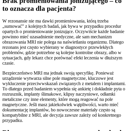
Brak promieniowania jonizującego – co
to oznacza dla pacjenta?
W rezonansie nie ma dawki promieniowania, którą trzeba
„sumować” z kolejnych badań, jak bywa w przypadku procedur
opartych o promieniowanie jonizujące. Oczywiście każde badanie
powinno mieć uzasadnienie medyczne, ale sam mechanizm
obrazowania MRI nie polega na naświetlaniu organizmu. Dlatego
rezonans jest często wybierany w diagnostyce przewlekłych
problemów, gdzie potrzebne są kolejne kontrolne obrazy, albo w
sytuacjach, gdy lekarz chce porównać efekt leczenia w dłuższym
czasie.
Bezpieczeństwo MRI ma jednak swoją specyfikę. Ponieważ
urządzenie wytwarza silne pole magnetyczne, kluczowe jest
wykluczenie przeciwwskazań związanych z metalem i implantami.
To dlatego przed badaniem wypełnia się ankietę i dokładnie pyta o
rozrusznik, implanty ślimakowe, klipsy naczyniowe, odłamki
metaliczne czy inne elementy, które mogą reagować na pole
magnetyczne. Jeśli masz jakiekolwiek wątpliwości, warto mieć
dokumentację implantów, bo nowoczesne materiały często są
kompatybilne z MRI, ale decyzja zawsze zależy od konkretnego
przypadku.