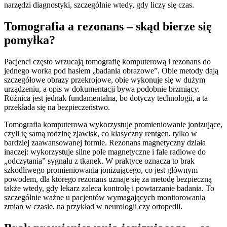
narzędzi diagnostyki, szczególnie wtedy, gdy liczy się czas.
Tomografia a rezonans – skąd bierze się
pomyłka?
Pacjenci często wrzucają tomografię komputerową i rezonans do
jednego worka pod hasłem „badania obrazowe”. Obie metody dają
szczegółowe obrazy przekrojowe, obie wykonuje się w dużym
urządzeniu, a opis w dokumentacji bywa podobnie brzmiący.
Różnica jest jednak fundamentalna, bo dotyczy technologii, a ta
przekłada się na bezpieczeństwo.
Tomografia komputerowa wykorzystuje promieniowanie jonizujące,
czyli tę samą rodzinę zjawisk, co klasyczny rentgen, tylko w
bardziej zaawansowanej formie. Rezonans magnetyczny działa
inaczej: wykorzystuje silne pole magnetyczne i fale radiowe do
„odczytania” sygnału z tkanek. W praktyce oznacza to brak
szkodliwego promieniowania jonizującego, co jest głównym
powodem, dla którego rezonans uznaje się za metodę bezpieczną
także wtedy, gdy lekarz zaleca kontrolę i powtarzanie badania. To
szczególnie ważne u pacjentów wymagających monitorowania
zmian w czasie, na przykład w neurologii czy ortopedii.