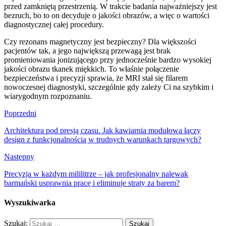
przed zamkniętą przestrzenią. W trakcie badania najważniejszy jest
bezruch, bo to on decyduje o jakości obrazów, a więc o wartości
diagnostycznej całej procedury.
Czy rezonans magnetyczny jest bezpieczny? Dla większości
pacjentów tak, a jego największą przewagą jest brak
promieniowania jonizującego przy jednocześnie bardzo wysokiej
jakości obrazu tkanek miękkich. To właśnie połączenie
bezpieczeństwa i precyzji sprawia, że MRI stał się filarem
nowoczesnej diagnostyki, szczególnie gdy zależy Ci na szybkim i
wiarygodnym rozpoznaniu.
Poprzedni
Architektura pod presją czasu. Jak kawiarnia modułowa łączy
design z funkcjonalnością w trudnych warunkach targowych?
Następny
Precyzja w każdym mililitrze – jak profesjonalny nalewak
barmański usprawnia pracę i eliminuje straty za barem?
Wyszukiwarka
Szukaj: