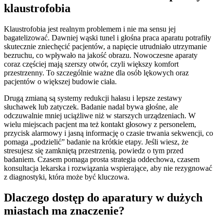
klaustrofobia
Klaustrofobia jest realnym problemem i nie ma sensu jej
bagatelizować. Dawniej wąski tunel i głośna praca aparatu potrafiły
skutecznie zniechęcić pacjentów, a napięcie utrudniało utrzymanie
bezruchu, co wpływało na jakość obrazu. Nowoczesne aparaty
coraz częściej mają szerszy otwór, czyli większy komfort
przestrzenny. To szczególnie ważne dla osób lękowych oraz
pacjentów o większej budowie ciała.
Drugą zmianą są systemy redukcji hałasu i lepsze zestawy
słuchawek lub zatyczek. Badanie nadal bywa głośne, ale
odczuwalnie mniej uciążliwe niż w starszych urządzeniach. W
wielu miejscach pacjent ma też kontakt głosowy z personelem,
przycisk alarmowy i jasną informację o czasie trwania sekwencji, co
pomaga „podzielić” badanie na krótkie etapy. Jeśli wiesz, że
stresujesz się zamkniętą przestrzenią, powiedz o tym przed
badaniem. Czasem pomaga prosta strategia oddechowa, czasem
konsultacja lekarska i rozwiązania wspierające, aby nie rezygnować
z diagnostyki, która może być kluczowa.
Dlaczego dostęp do aparatury w dużych
miastach ma znaczenie?