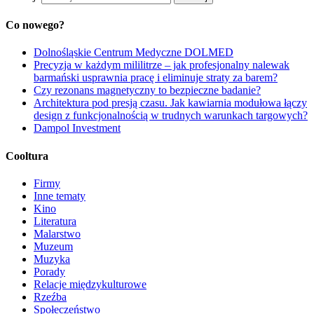
Co nowego?
Dolnośląskie Centrum Medyczne DOLMED
Precyzja w każdym mililitrze – jak profesjonalny nalewak
barmański usprawnia pracę i eliminuje straty za barem?
Czy rezonans magnetyczny to bezpieczne badanie?
Architektura pod presją czasu. Jak kawiarnia modułowa łączy
design z funkcjonalnością w trudnych warunkach targowych?
Dampol Investment
Cooltura
Firmy
Inne tematy
Kino
Literatura
Malarstwo
Muzeum
Muzyka
Porady
Relacje międzykulturowe
Rzeźba
Społeczeństwo