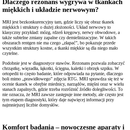
Dlaczego rezonans wygrywa w tkankach
miękkich i układzie nerwowym?
MRI jest bezkonkurencyjny tam, gdzie liczy się obraz tkanek
miękkich i struktury o dużej złożoności. Układ nerwowy to
klasyczny przykład: mózg, rdzeń kręgowy, nerwy obwodowe, a
także subtelne zmiany zapalne czy demielinizacyjne. W takich
obszarach rentgen nie ma czego „złapać”, bo pokazuje przede
wszystkim struktury kostne, a tkanki miękkie są dla niego mało
czytelne.
Podobnie jest w diagnostyce stawów. Rezonans pozwala zobaczyć
chrząstkę, więzadła, łąkotki, ścięgna, kaletki i obrzęk szpiku. W
ortopedii to często badanie, które odpowiada na pytanie, dlaczego
boli mimo „prawidłowego” zdjęcia RTG. MRI sprawdza się też w
ocenie tkanek w obrębie miednicy, narządów, mięśni oraz w wielu
stanach zapalnych, gdzie trzeba rozróżnić źródło dolegliwości. To
nie oznacza, że MRI zawsze zastępuje inne metody, ale często jest
tym etapem diagnostyki, który daje najwięcej informacji przy
najmniejszej liczbie domysłów.
Komfort badania – nowoczesne aparaty i