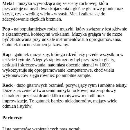
Metal
- muzyka wywodząca się ze sceny rockowej, która
przywołuje na myśl dwa skojarzenia - głośne gitarowe granie oraz
krzyk, czy - według wielu - wrzask. Metal zalicza się do
zdecydowanie ciężkich brzmień.
Pop
- najpopularniejszy rodzaj muzyki, który związany jest głównie
z aksamitnymi, kobiecymi wokalami. Muzyka grająca w tle może
być zbudowana przy udziale instrumentów lub oprogramowania.
Gatunek mocno skomercjalizowany.
Rap
- gatunek muzyczny, którego rdzeń leży przede wszystkim w
tekście i rytmie. Niegdyś rap tworzony był przy użyciu gitary,
perkusji i skreczowania, natomiast obecnie niemal w 100%
wykorzystuje się oprogramowanie komputerowe, choć wielu
wykonawców sięga również po ambitne sample.
Rock
- dużo gitarowych brzmień, porywający rytm i ambitne teksty.
Duże znaczenie w tworzeniu muzyki rockowej ma zespołowy
charakter i przekształcanie kilku motywów melodii oraz
improwizacje. To gatunek bardzo niejednorodny, mający wiele
odmian i stylów.
Partnerzy
Lista partnerów wspierających nasz portal: