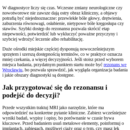
W diagnostyce liczy się czas. Wczesne zmiany neurologiczne czy
nowotworowe nie zawsze dają ostry obraz kliniczny, a objawy
potrafią być niejednoznaczne: przewlekłe bóle głowy, drętwienia,
zaburzenia równowagi, osłabienie, nietypowe bóle kręgosłupa czy
stawów. Szybki dostęp do rezonansu pozwala skrócić etap
niepewności, potwierdzić lub wykluczyć poważne przyczyny i
szybciej wdrożyć leczenie albo rehabilitację.
Duże ośrodki miejskie częściej dysponują nowocześniejszym
sprzętem i szerszą dostępnością terminów, co w praktyce oznacza
mniej czekania, a więcej decyzyjności. Jeśli stoisz przed wyborem
miejsca badania, przydatnym punktem startu może być
rezonans we
Wrocławiu
, bo pozwala sprawdzić, jak wygląda organizacja badania
i jakie obszary diagnostyki są dostępne.
Jak przygotować się do rezonansu i
podejść do decyzji?
Przede wszystkim traktuj MRI jako narzędzie, które ma
odpowiedzieć na konkretne pytanie kliniczne. Zabierz wcześniejsze
wyniki badań, wypisy i opisy, bo porównanie w czasie bywa
kluczowe. Przed badaniem usuń metalowe elementy, poinformuj o
implantach, zabiegach, możliwej ciąży oraz o tym, czy masz lęk