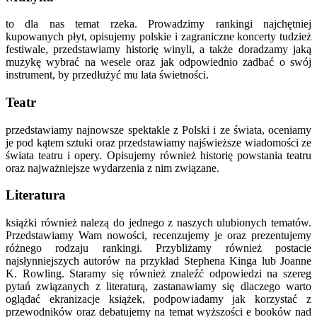
to dla nas temat rzeka. Prowadzimy rankingi najchętniej
kupowanych płyt, opisujemy polskie i zagraniczne koncerty tudzież
festiwale, przedstawiamy historię winyli, a także doradzamy jaką
muzykę wybrać na wesele oraz jak odpowiednio zadbać o swój
instrument, by przedłużyć mu lata świetności.
Teatr
przedstawiamy najnowsze spektakle z Polski i ze świata, oceniamy
je pod kątem sztuki oraz przedstawiamy najświeższe wiadomości ze
świata teatru i opery. Opisujemy również historię powstania teatru
oraz najważniejsze wydarzenia z nim związane.
Literatura
książki również nalezą do jednego z naszych ulubionych tematów.
Przedstawiamy Wam nowości, recenzujemy je oraz prezentujemy
różnego rodzaju rankingi. Przybliżamy również postacie
najsłynniejszych autorów na przykład Stephena Kinga lub Joanne
K. Rowling. Staramy się również znaleźć odpowiedzi na szereg
pytań związanych z literaturą, zastanawiamy się dlaczego warto
oglądać ekranizacje książek, podpowiadamy jak korzystać z
przewodników oraz debatujemy na temat wyższości e booków nad