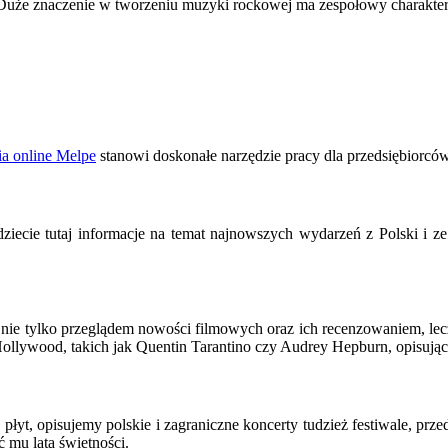
 Duże znaczenie w tworzeniu muzyki rockowej ma zespołowy charakter 
a online Melpe
stanowi doskonałe narzędzie pracy dla przedsiębiorców
ajdziecie tutaj informacje na temat najnowszych wydarzeń z Polski i z
ię nie tylko przeglądem nowości filmowych oraz ich recenzowaniem, lec
ollywood, takich jak Quentin Tarantino czy Audrey Hepburn, opisując
płyt, opisujemy polskie i zagraniczne koncerty tudzież festiwale, pr
 mu lata świetności.