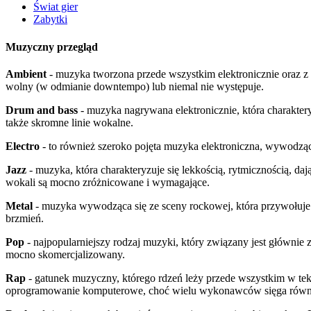
Świat gier
Zabytki
Muzyczny przegląd
Ambient
- muzyka tworzona przede wszystkim elektronicznie oraz z 
wolny (w odmianie downtempo) lub niemal nie występuje.
Drum and bass
- muzyka nagrywana elektronicznie, która charakter
także skromne linie wokalne.
Electro
- to również szeroko pojęta muzyka elektroniczna, wywodząca
Jazz
- muzyka, która charakteryzuje się lekkością, rytmicznością, daj
wokali są mocno zróżnicowane i wymagające.
Metal
- muzyka wywodząca się ze sceny rockowej, która przywołuje n
brzmień.
Pop
- najpopularniejszy rodzaj muzyki, który związany jest główni
mocno skomercjalizowany.
Rap
- gatunek muzyczny, którego rdzeń leży przede wszystkim w tekś
oprogramowanie komputerowe, choć wielu wykonawców sięga równi