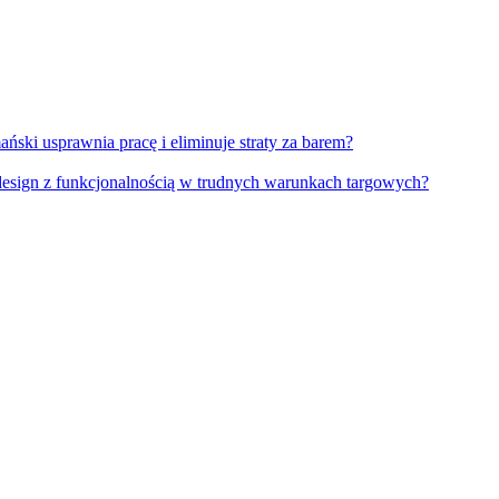
ański usprawnia pracę i eliminuje straty za barem?
 design z funkcjonalnością w trudnych warunkach targowych?