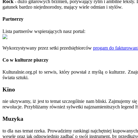
Rock
- dużo gitarowych brzmień, porywający rytm i ambitne teksty.
gatunek bardzo niejednorodny, mający wiele odmian i stylów.
Partnerzy
Lista partnerów wspierających nasz portal:
Wykorzystywany przez setki przedsiębiorców
progam do fakturowani
Co w kulturze piszczy
Kulturalnie.org.pl to serwis, który powstał z myślą o kulturze. Zn
świata sztuki.
Kino
nie ukrywamy, iż jest to temat szczególnie nam bliski. Zajmujemy s
rewolucje. Przybliżamy również sylwetki najznamienitszych legend H
Muzyka
to dla nas temat rzeka. Prowadzimy rankingi najchętniej kupowanych 
wesele oraz jak odpowiednio zadbać o swój instrument, by przedłużyć