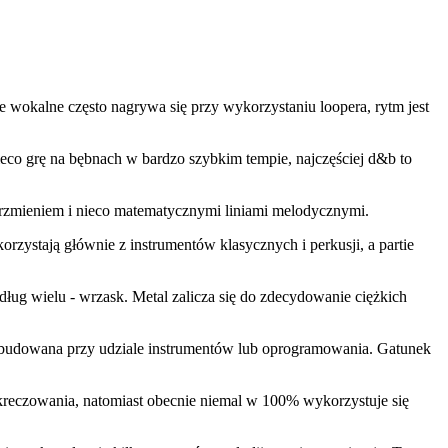
 wokalne często nagrywa się przy wykorzystaniu loopera, rytm jest
ieco grę na bębnach w bardzo szybkim tempie, najczęściej d&b to
 brzmieniem i nieco matematycznymi liniami melodycznymi.
korzystają głównie z instrumentów klasycznych i perkusji, a partie
ług wielu - wrzask. Metal zalicza się do zdecydowanie ciężkich
 zbudowana przy udziale instrumentów lub oprogramowania. Gatunek
 skreczowania, natomiast obecnie niemal w 100% wykorzystuje się