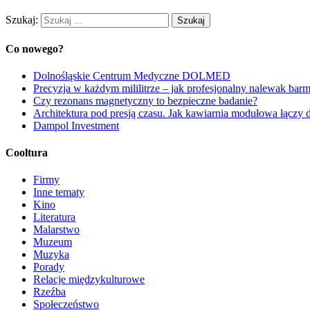
Szukaj:
Co nowego?
Dolnośląskie Centrum Medyczne DOLMED
Precyzja w każdym mililitrze – jak profesjonalny nalewak barm
Czy rezonans magnetyczny to bezpieczne badanie?
Architektura pod presją czasu. Jak kawiarnia modułowa łączy
Dampol Investment
Cooltura
Firmy
Inne tematy
Kino
Literatura
Malarstwo
Muzeum
Muzyka
Porady
Relacje międzykulturowe
Rzeźba
Społeczeństwo