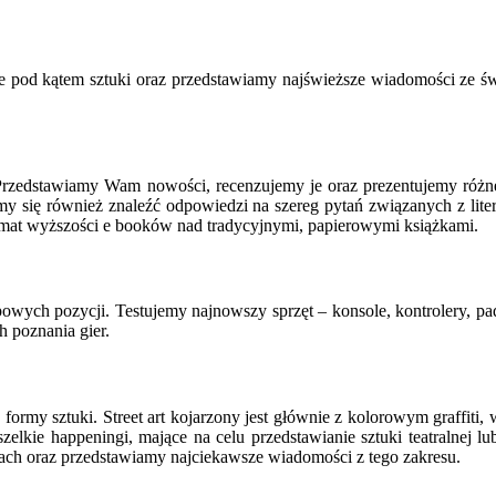
e pod kątem sztuki oraz przedstawiamy najświeższe wiadomości ze świa
Przedstawiamy Wam nowości, recenzujemy je oraz prezentujemy różneg
 się również znaleźć odpowiedzi na szereg pytań związanych z litera
mat wyższości e booków nad tradycyjnymi, papierowymi książkami.
 topowych pozycji. Testujemy najnowszy sprzęt – konsole, kontrolery,
h poznania gier.
się formy sztuki. Street art kojarzony jest głównie z kolorowym graffi
elkie happeningi, mające na celu przedstawianie sztuki teatralnej lu
ach oraz przedstawiamy najciekawsze wiadomości z tego zakresu.