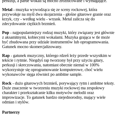
perkusji, a partie wokali są mocno zróżnicowane i wymagające.
Metal
- muzyka wywodząca się ze sceny rockowej, która
przywołuje na myśl dwa skojarzenia - głośne gitarowe granie oraz
krzyk, czy - według wielu - wrzask. Metal zalicza się do
zdecydowanie ciężkich brzmień.
Pop
- najpopularniejszy rodzaj muzyki, który związany jest głównie
z aksamitnymi, kobiecymi wokalami. Muzyka grająca w tle może
być zbudowana przy udziale instrumentów lub oprogramowania.
Gatunek mocno skomercjalizowany.
Rap
- gatunek muzyczny, którego rdzeń leży przede wszystkim w
tekście i rytmie. Niegdyś rap tworzony był przy użyciu gitary,
perkusji i skreczowania, natomiast obecnie niemal w 100%
wykorzystuje się oprogramowanie komputerowe, choć wielu
wykonawców sięga również po ambitne sample.
Rock
- dużo gitarowych brzmień, porywający rytm i ambitne teksty.
Duże znaczenie w tworzeniu muzyki rockowej ma zespołowy
charakter i przekształcanie kilku motywów melodii oraz
improwizacje. To gatunek bardzo niejednorodny, mający wiele
odmian i stylów.
Partnerzy