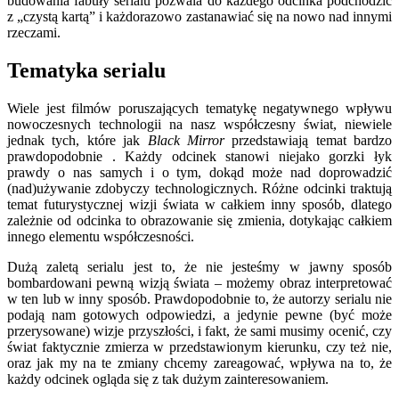
budowania fabuły serialu pozwala do każdego odcinka podchodzić
z „czystą kartą” i każdorazowo zastanawiać się na nowo nad innymi
rzeczami.
Tematyka serialu
Wiele jest filmów poruszających tematykę negatywnego wpływu
nowoczesnych technologii na nasz współczesny świat, niewiele
jednak tych, które jak
Black Mirror
przedstawiają temat bardzo
prawdopodobnie . Każdy odcinek stanowi niejako gorzki łyk
prawdy o nas samych i o tym, dokąd może nad doprowadzić
(nad)używanie zdobyczy technologicznych. Różne odcinki traktują
temat futurystycznej wizji świata w całkiem inny sposób, dlatego
zależnie od odcinka to obrazowanie się zmienia, dotykając całkiem
innego elementu współczesności.
Dużą zaletą serialu jest to, że nie jesteśmy w jawny sposób
bombardowani pewną wizją świata – możemy obraz interpretować
w ten lub w inny sposób. Prawdopodobnie to, że autorzy serialu nie
podają nam gotowych odpowiedzi, a jedynie pewne (być może
przerysowane) wizje przyszłości, i fakt, że sami musimy ocenić, czy
świat faktycznie zmierza w przedstawionym kierunku, czy też nie,
oraz jak my na te zmiany chcemy zareagować, wpływa na to, że
każdy odcinek ogląda się z tak dużym zainteresowaniem.