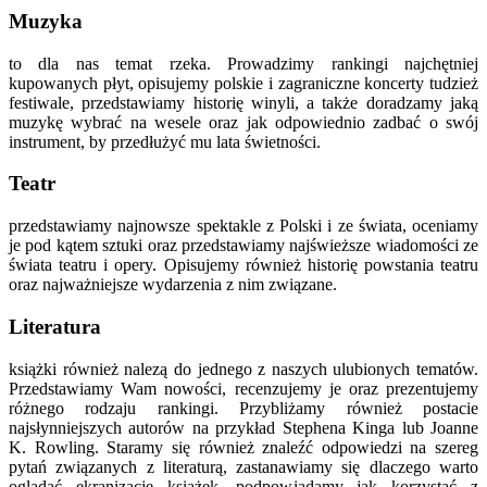
Muzyka
to dla nas temat rzeka. Prowadzimy rankingi najchętniej
kupowanych płyt, opisujemy polskie i zagraniczne koncerty tudzież
festiwale, przedstawiamy historię winyli, a także doradzamy jaką
muzykę wybrać na wesele oraz jak odpowiednio zadbać o swój
instrument, by przedłużyć mu lata świetności.
Teatr
przedstawiamy najnowsze spektakle z Polski i ze świata, oceniamy
je pod kątem sztuki oraz przedstawiamy najświeższe wiadomości ze
świata teatru i opery. Opisujemy również historię powstania teatru
oraz najważniejsze wydarzenia z nim związane.
Literatura
książki również nalezą do jednego z naszych ulubionych tematów.
Przedstawiamy Wam nowości, recenzujemy je oraz prezentujemy
różnego rodzaju rankingi. Przybliżamy również postacie
najsłynniejszych autorów na przykład Stephena Kinga lub Joanne
K. Rowling. Staramy się również znaleźć odpowiedzi na szereg
pytań związanych z literaturą, zastanawiamy się dlaczego warto
oglądać ekranizacje książek, podpowiadamy jak korzystać z