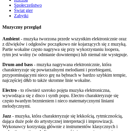
Społeczeństwo
Świat gier
Zabytki
Muzyczny przegląd
Ambient
- muzyka tworzona przede wszystkim elektronicznie oraz
z dźwięków i odgłosów początkowo nie kojarzących się z muzyką.
Partie wokalne często nagrywa się przy wykorzystaniu loopera,
rytm jest wolny (w odmianie downtempo) lub niemal nie występuje.
Drum and bass
- muzyka nagrywana elektronicznie, która
charakteryzuje się powtarzalnymi melodiami i przebiegami,
przypominającymi nieco grę na bębnach w bardzo szybkim tempie,
najczęściej d&b to także skromne linie wokalne.
Electro
- to również szeroko pojęta muzyka elektroniczna,
wywodząca się z disco i synth popu. Electro charakteryzuje się
często twardym brzmieniem i nieco matematycznymi liniami
melodycznymi.
Jazz
- muzyka, która charakteryzuje się lekkością, rytmicznością,
dająca duże pole do artystycznej interpretacji i improwizacji.
Wykonawcy korzystają głównie z instrumentów klasycznych i