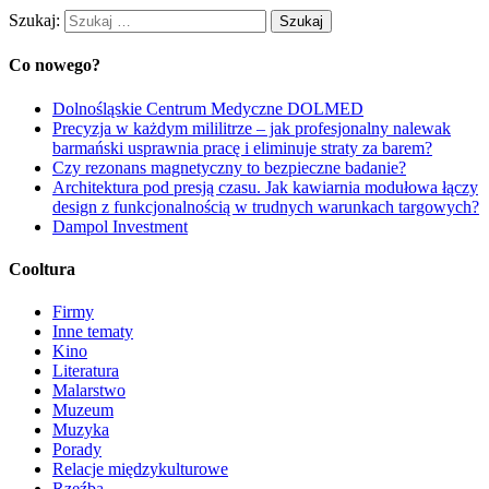
Szukaj:
Co nowego?
Dolnośląskie Centrum Medyczne DOLMED
Precyzja w każdym mililitrze – jak profesjonalny nalewak
barmański usprawnia pracę i eliminuje straty za barem?
Czy rezonans magnetyczny to bezpieczne badanie?
Architektura pod presją czasu. Jak kawiarnia modułowa łączy
design z funkcjonalnością w trudnych warunkach targowych?
Dampol Investment
Cooltura
Firmy
Inne tematy
Kino
Literatura
Malarstwo
Muzeum
Muzyka
Porady
Relacje międzykulturowe
Rzeźba