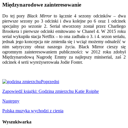
Międzynarodowe zainteresowanie
Do tej pory
Black Mirror
to łącznie 4 sezony odcinków – dwa
pierwsze sezony po 3 odcinki i dwa kolejne po 6 oraz 1 odcinek
specjalny po sezonie 2. Serial stworzony został przez Charliego
Brookera i pierwsze odcinki emitowano w Chanel 4. W 2015 roku
serial wykupiła stacja Netflix – to ona zadbała o 3. i 4. sezon serialu,
jednak jego koncepcja nie zmieniła się i wciąż możemy odnaleźć w
nim satyryczny obraz naszego życia. Black Mirror cieszy się
ogromnym zainteresowaniem publiczności: w 2012 roku zdobył
Międzynarodową Nagrodę Emmy za najlepszy miniserial, zaś 2
odcinek 4 serii wyreżyserowała Jodie Foster.
Poprzedni
Zapowiedź książki: Godzina zmierzchu Katie Roiphe
Następny
Polska muzyka wychodzi z cienia
Wyszukiwarka