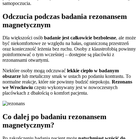
samopoczucia.
Odczucia podczas badania rezonansem
magnetycznym
Dla większości osób
badanie jest całkowicie bezbolesne
, ale może
być niekomfortowe ze względu na hałas, ograniczoną przestrzeń
oraz konieczność leżenia bez ruchu. Osoby z klaustrofobią powinny
poinformować o tym wcześniej – dostępne są placówki z
rezonansami otwartymi.
Niektóre osoby mogą odczuwać
lekkie ciepło w badanym
obszarze
lub metaliczny smak w ustach po podaniu kontrastu. To
normalne reakcje, które nie powinny budzić niepokoju.
Rezonans
we Wrocławiu
często wykonywany jest w nowoczesnych
placówkach z dbałością o komfort pacjenta.
Co dalej po badaniu rezonansem
magnetycznym?
Po zakończeniu badania pacjent może
natychmiast wrócić do