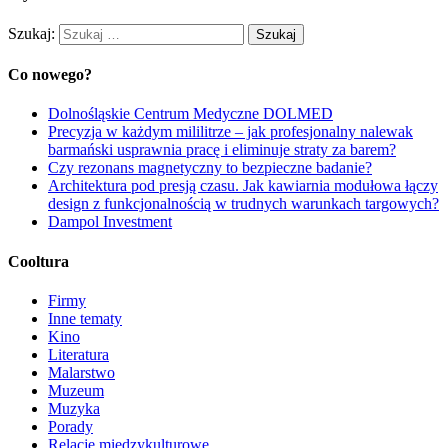
Szukaj:
Co nowego?
Dolnośląskie Centrum Medyczne DOLMED
Precyzja w każdym mililitrze – jak profesjonalny nalewak
barmański usprawnia pracę i eliminuje straty za barem?
Czy rezonans magnetyczny to bezpieczne badanie?
Architektura pod presją czasu. Jak kawiarnia modułowa łączy
design z funkcjonalnością w trudnych warunkach targowych?
Dampol Investment
Cooltura
Firmy
Inne tematy
Kino
Literatura
Malarstwo
Muzeum
Muzyka
Porady
Relacje międzykulturowe