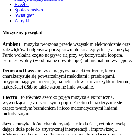
Rzeźba
Społeczeństwo
Świat gier
Zabytki
Muzyczny przegląd
Ambient
- muzyka tworzona przede wszystkim elektronicznie oraz
z dźwięków i odgłosów początkowo nie kojarzących się z muzyką.
Partie wokalne często nagrywa się przy wykorzystaniu loopera,
rytm jest wolny (w odmianie downtempo) lub niemal nie występuje.
Drum and bass
- muzyka nagrywana elektronicznie, która
charakteryzuje się powtarzalnymi melodiami i przebiegami,
przypominającymi nieco grę na bębnach w bardzo szybkim tempie,
najczęściej d&b to także skromne linie wokalne.
Electro
- to również szeroko pojęta muzyka elektroniczna,
wywodząca się z disco i synth popu. Electro charakteryzuje się
często twardym brzmieniem i nieco matematycznymi liniami
melodycznymi.
Jazz
- muzyka, która charakteryzuje się lekkością, rytmicznością,
dająca duże pole do artystycznej interpretacji i improwizacji.
Wykonawcy korzystają głównie z instrumentów klasycznych i