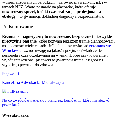
wyspecjalizowanych ośrodkach – zarówno prywatnych, jak i w
ramach NFZ. Warto postawić na placówkę, która oferuje
nowoczesny sprzęt, krótki czas realizacji i profesjonalną
obsługę
– to gwarancja dokładnej diagnozy i bezpieczeństwa.
Podsumowanie
Rezonans magnetyczny to nowoczesne, bezpieczne i niezwykle
precyzyjne badanie
, które pozwala lekarzom trafnie diagnozować i
monitorować wiele chorób. Jeśli planujesz wykonać
rezonans we
Wrocławiu
, zwróć uwagę na jakość sprzętu, doświadczenie
personelu i czas oczekiwania na wyniki. Dobre przygotowanie i
wybór sprawdzonej placówki to gwarancja trafnej diagnozy i
szybkiego powrotu do zdrowia.
Poprzedni
Kancelaria Adwokacka Michał Gajda
Następny
Na co zwrócić uwagę, gdy planujesz kupić grill, który ma służyć
przez lata?
Wyszukiwarka