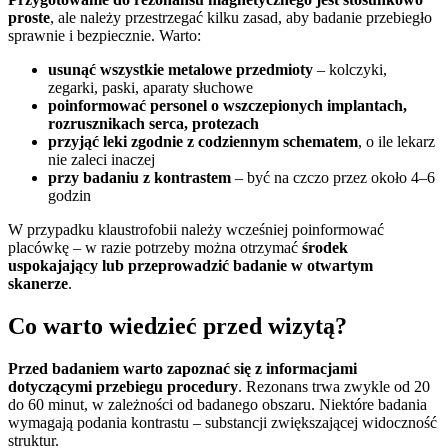
proste
, ale należy przestrzegać kilku zasad, aby badanie przebiegło
sprawnie i bezpiecznie. Warto:
usunąć wszystkie metalowe przedmioty
– kolczyki,
zegarki, paski, aparaty słuchowe
poinformować personel o wszczepionych implantach,
rozrusznikach serca, protezach
przyjąć leki zgodnie z codziennym schematem
, o ile lekarz
nie zaleci inaczej
przy badaniu z kontrastem
– być na czczo przez około 4–6
godzin
W przypadku klaustrofobii należy wcześniej poinformować
placówkę – w razie potrzeby można otrzymać
środek
uspokajający lub przeprowadzić badanie w otwartym
skanerze
.
Co warto wiedzieć przed wizytą?
Przed badaniem warto zapoznać się z informacjami
dotyczącymi przebiegu procedury
. Rezonans trwa zwykle od 20
do 60 minut, w zależności od badanego obszaru. Niektóre badania
wymagają podania kontrastu – substancji zwiększającej widoczność
struktur.