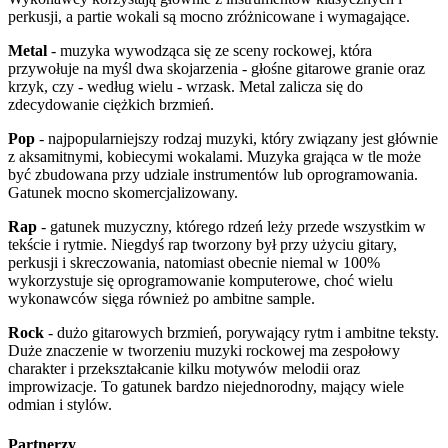
perkusji, a partie wokali są mocno zróżnicowane i wymagające.
Metal
- muzyka wywodząca się ze sceny rockowej, która
przywołuje na myśl dwa skojarzenia - głośne gitarowe granie oraz
krzyk, czy - według wielu - wrzask. Metal zalicza się do
zdecydowanie ciężkich brzmień.
Pop
- najpopularniejszy rodzaj muzyki, który związany jest głównie
z aksamitnymi, kobiecymi wokalami. Muzyka grająca w tle może
być zbudowana przy udziale instrumentów lub oprogramowania.
Gatunek mocno skomercjalizowany.
Rap
- gatunek muzyczny, którego rdzeń leży przede wszystkim w
tekście i rytmie. Niegdyś rap tworzony był przy użyciu gitary,
perkusji i skreczowania, natomiast obecnie niemal w 100%
wykorzystuje się oprogramowanie komputerowe, choć wielu
wykonawców sięga również po ambitne sample.
Rock
- dużo gitarowych brzmień, porywający rytm i ambitne teksty.
Duże znaczenie w tworzeniu muzyki rockowej ma zespołowy
charakter i przekształcanie kilku motywów melodii oraz
improwizacje. To gatunek bardzo niejednorodny, mający wiele
odmian i stylów.
Partnerzy