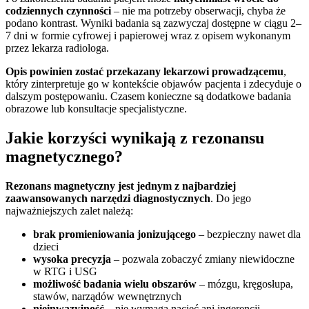
codziennych czynności
– nie ma potrzeby obserwacji, chyba że
podano kontrast. Wyniki badania są zazwyczaj dostępne w ciągu 2–
7 dni w formie cyfrowej i papierowej wraz z opisem wykonanym
przez lekarza radiologa.
Opis powinien zostać przekazany lekarzowi prowadzącemu
,
który zinterpretuje go w kontekście objawów pacjenta i zdecyduje o
dalszym postępowaniu. Czasem konieczne są dodatkowe badania
obrazowe lub konsultacje specjalistyczne.
Jakie korzyści wynikają z rezonansu
magnetycznego?
Rezonans magnetyczny jest jednym z najbardziej
zaawansowanych narzędzi diagnostycznych
. Do jego
najważniejszych zalet należą:
brak promieniowania jonizującego
– bezpieczny nawet dla
dzieci
wysoka precyzja
– pozwala zobaczyć zmiany niewidoczne
w RTG i USG
możliwość badania wielu obszarów
– mózgu, kręgosłupa,
stawów, narządów wewnętrznych
nieinwazyjność
– nie wymaga nacięć ani ingerencji