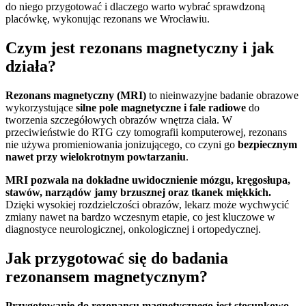
do niego przygotować i dlaczego warto wybrać sprawdzoną
placówkę, wykonując rezonans we Wrocławiu.
Czym jest rezonans magnetyczny i jak
działa?
Rezonans magnetyczny (MRI)
to nieinwazyjne badanie obrazowe
wykorzystujące
silne pole magnetyczne i fale radiowe
do
tworzenia szczegółowych obrazów wnętrza ciała. W
przeciwieństwie do RTG czy tomografii komputerowej, rezonans
nie używa promieniowania jonizującego, co czyni go
bezpiecznym
nawet przy wielokrotnym powtarzaniu
.
MRI pozwala na dokładne uwidocznienie mózgu, kręgosłupa,
stawów, narządów jamy brzusznej oraz tkanek miękkich.
Dzięki wysokiej rozdzielczości obrazów, lekarz może wychwycić
zmiany nawet na bardzo wczesnym etapie, co jest kluczowe w
diagnostyce neurologicznej, onkologicznej i ortopedycznej.
Jak przygotować się do badania
rezonansem magnetycznym?
Przygotowanie do rezonansu magnetycznego jest stosunkowo