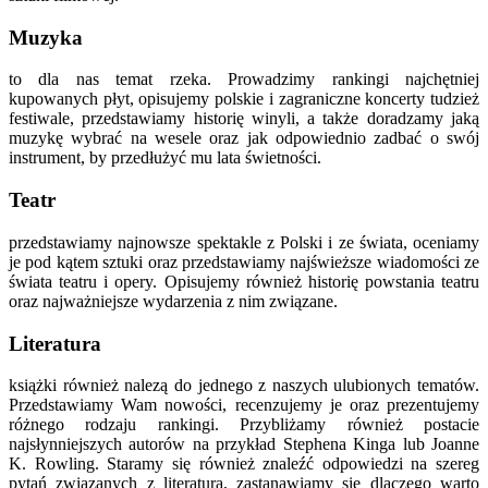
Muzyka
to dla nas temat rzeka. Prowadzimy rankingi najchętniej
kupowanych płyt, opisujemy polskie i zagraniczne koncerty tudzież
festiwale, przedstawiamy historię winyli, a także doradzamy jaką
muzykę wybrać na wesele oraz jak odpowiednio zadbać o swój
instrument, by przedłużyć mu lata świetności.
Teatr
przedstawiamy najnowsze spektakle z Polski i ze świata, oceniamy
je pod kątem sztuki oraz przedstawiamy najświeższe wiadomości ze
świata teatru i opery. Opisujemy również historię powstania teatru
oraz najważniejsze wydarzenia z nim związane.
Literatura
książki również nalezą do jednego z naszych ulubionych tematów.
Przedstawiamy Wam nowości, recenzujemy je oraz prezentujemy
różnego rodzaju rankingi. Przybliżamy również postacie
najsłynniejszych autorów na przykład Stephena Kinga lub Joanne
K. Rowling. Staramy się również znaleźć odpowiedzi na szereg
pytań związanych z literaturą, zastanawiamy się dlaczego warto