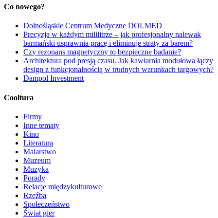
Co nowego?
Dolnośląskie Centrum Medyczne DOLMED
Precyzja w każdym mililitrze – jak profesjonalny nalewak
barmański usprawnia pracę i eliminuje straty za barem?
Czy rezonans magnetyczny to bezpieczne badanie?
Architektura pod presją czasu. Jak kawiarnia modułowa łączy
design z funkcjonalnością w trudnych warunkach targowych?
Dampol Investment
Cooltura
Firmy
Inne tematy
Kino
Literatura
Malarstwo
Muzeum
Muzyka
Porady
Relacje międzykulturowe
Rzeźba
Społeczeństwo
Świat gier