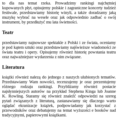
to dla nas temat rzeka. Prowadzimy rankingi najchętniej
kupowanych płyt, opisujemy polskie i zagraniczne koncerty tudzież
festiwale, przedstawiamy historię winyli, a także doradzamy jaką
muzykę wybrać na wesele oraz jak odpowiednio zadbać o swój
instrument, by przedłużyć mu lata świetności.
Teatr
przedstawiamy najnowsze spektakle z Polski i ze świata, oceniamy
je pod kątem sztuki oraz przedstawiamy najświeższe wiadomości ze
świata teatru i opery. Opisujemy również historię powstania teatru
oraz najważniejsze wydarzenia z nim związane.
Literatura
książki również nalezą do jednego z naszych ulubionych tematów.
Przedstawiamy Wam nowości, recenzujemy je oraz prezentujemy
różnego rodzaju rankingi. Przybliżamy również postacie
najsłynniejszych autorów na przykład Stephena Kinga lub Joanne
K. Rowling. Staramy się również znaleźć odpowiedzi na szereg
pytań związanych z literaturą, zastanawiamy się dlaczego warto
oglądać ekranizacje książek, podpowiadamy jak korzystać z
przewodników oraz debatujemy na temat wyższości e booków nad
tradycyjnymi, papierowymi książkami.