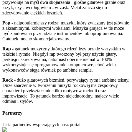
przywołuje na myśl dwa skojarzenia - głośne gitarowe granie oraz
krzyk, czy - według wielu - wrzask. Metal zalicza się do
zdecydowanie ciężkich brzmień.
Pop
- najpopularniejszy rodzaj muzyki, który związany jest głównie
z aksamitnymi, kobiecymi wokalami. Muzyka grająca w tle może
być zbudowana przy udziale instrumentów lub oprogramowania.
Gatunek mocno skomercjalizowany.
Rap
- gatunek muzyczny, którego rdzeń leży przede wszystkim w
tekście i rytmie. Niegdyś rap tworzony był przy użyciu gitary,
perkusji i skreczowania, natomiast obecnie niemal w 100%
wykorzystuje się oprogramowanie komputerowe, choć wielu
wykonawców sięga również po ambitne sample.
Rock
- dużo gitarowych brzmień, porywający rytm i ambitne teksty.
Duże znaczenie w tworzeniu muzyki rockowej ma zespołowy
charakter i przekształcanie kilku motywów melodii oraz
improwizacje. To gatunek bardzo niejednorodny, mający wiele
odmian i stylów.
Partnerzy
Lista partnerów wspierających nasz portal: