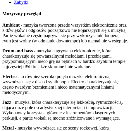
Zabytki
Muzyczny przegląd
Ambient
- muzyka tworzona przede wszystkim elektronicznie oraz
z dźwięków i odgłosów początkowo nie kojarzących się z muzyką.
Partie wokalne często nagrywa się przy wykorzystaniu loopera,
rytm jest wolny (w odmianie downtempo) lub niemal nie występuje.
Drum and bass
- muzyka nagrywana elektronicznie, która
charakteryzuje się powtarzalnymi melodiami i przebiegami,
przypominającymi nieco grę na bębnach w bardzo szybkim tempie,
najczęściej d&b to także skromne linie wokalne.
Electro
- to również szeroko pojęta muzyka elektroniczna,
wywodząca się z disco i synth popu. Electro charakteryzuje się
często twardym brzmieniem i nieco matematycznymi liniami
melodycznymi.
Jazz
- muzyka, która charakteryzuje się lekkością, rytmicznością,
dająca duże pole do artystycznej interpretacji i improwizacji.
Wykonawcy korzystają głównie z instrumentów klasycznych i
perkusji, a partie wokali są mocno zróżnicowane i wymagające.
Metal
- muzyka wywodząca się ze sceny rockowej, która