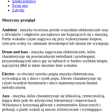
Społeczeństwo
Świat gier
Zabytki
Muzyczny przegląd
Ambient
- muzyka tworzona przede wszystkim elektronicznie oraz
z dźwięków i odgłosów początkowo nie kojarzących się z muzyką.
Partie wokalne często nagrywa się przy wykorzystaniu loopera,
rytm jest wolny (w odmianie downtempo) lub niemal nie występuje.
Drum and bass
- muzyka nagrywana elektronicznie, która
charakteryzuje się powtarzalnymi melodiami i przebiegami,
przypominającymi nieco grę na bębnach w bardzo szybkim tempie,
najczęściej d&b to także skromne linie wokalne.
Electro
- to również szeroko pojęta muzyka elektroniczna,
wywodząca się z disco i synth popu. Electro charakteryzuje się
często twardym brzmieniem i nieco matematycznymi liniami
melodycznymi.
Jazz
- muzyka, która charakteryzuje się lekkością, rytmicznością,
dająca duże pole do artystycznej interpretacji i improwizacji.
Wykonawcy korzystają głównie z instrumentów klasycznych i
perkusji, a partie wokali są mocno zróżnicowane i wymagające.