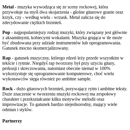
Metal
- muzyka wywodząca się ze sceny rockowej, która
przywołuje na myśl dwa skojarzenia - głośne gitarowe granie oraz
krzyk, czy - według wielu - wrzask. Metal zalicza się do
zdecydowanie ciężkich brzmień.
Pop
- najpopularniejszy rodzaj muzyki, który związany jest głównie
z aksamitnymi, kobiecymi wokalami. Muzyka grająca w tle może
być zbudowana przy udziale instrumentów lub oprogramowania.
Gatunek mocno skomercjalizowany.
Rap
- gatunek muzyczny, którego rdzeń leży przede wszystkim w
tekście i rytmie. Niegdyś rap tworzony był przy użyciu gitary,
perkusji i skreczowania, natomiast obecnie niemal w 100%
wykorzystuje się oprogramowanie komputerowe, choć wielu
wykonawców sięga również po ambitne sample.
Rock
- dużo gitarowych brzmień, porywający rytm i ambitne teksty.
Duże znaczenie w tworzeniu muzyki rockowej ma zespołowy
charakter i przekształcanie kilku motywów melodii oraz
improwizacje. To gatunek bardzo niejednorodny, mający wiele
odmian i stylów.
Partnerzy