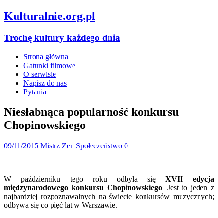
Kulturalnie.org.pl
Trochę kultury każdego dnia
Strona główna
Gatunki filmowe
O serwisie
Napisz do nas
Pytania
Niesłabnąca popularność konkursu
Chopinowskiego
09/11/2015
Mistrz Zen
Społeczeństwo
0
W październiku tego roku odbyła się
XVII edycja
międzynarodowego konkursu Chopinowskiego
. Jest to jeden z
najbardziej rozpoznawalnych na świecie konkursów muzycznych;
odbywa się co pięć lat w Warszawie.