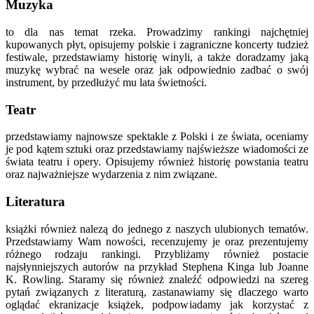
Muzyka
to dla nas temat rzeka. Prowadzimy rankingi najchętniej
kupowanych płyt, opisujemy polskie i zagraniczne koncerty tudzież
festiwale, przedstawiamy historię winyli, a także doradzamy jaką
muzykę wybrać na wesele oraz jak odpowiednio zadbać o swój
instrument, by przedłużyć mu lata świetności.
Teatr
przedstawiamy najnowsze spektakle z Polski i ze świata, oceniamy
je pod kątem sztuki oraz przedstawiamy najświeższe wiadomości ze
świata teatru i opery. Opisujemy również historię powstania teatru
oraz najważniejsze wydarzenia z nim związane.
Literatura
książki również nalezą do jednego z naszych ulubionych tematów.
Przedstawiamy Wam nowości, recenzujemy je oraz prezentujemy
różnego rodzaju rankingi. Przybliżamy również postacie
najsłynniejszych autorów na przykład Stephena Kinga lub Joanne
K. Rowling. Staramy się również znaleźć odpowiedzi na szereg
pytań związanych z literaturą, zastanawiamy się dlaczego warto
oglądać ekranizacje książek, podpowiadamy jak korzystać z