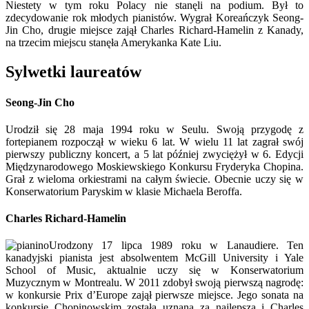
Niestety w tym roku Polacy nie stanęli na podium. Był to
zdecydowanie rok młodych pianistów. Wygrał Koreańczyk Seong-
Jin Cho, drugie miejsce zajął Charles Richard-Hamelin z Kanady,
na trzecim miejscu stanęła Amerykanka Kate Liu.
Sylwetki laureatów
Seong-Jin Cho
Urodził się 28 maja 1994 roku w Seulu. Swoją przygodę z
fortepianem rozpoczął w wieku 6 lat. W wielu 11 lat zagrał swój
pierwszy publiczny koncert, a 5 lat później zwyciężył w 6. Edycji
Międzynarodowego Moskiewskiego Konkursu Fryderyka Chopina.
Grał z wieloma orkiestrami na całym świecie. Obecnie uczy się w
Konserwatorium Paryskim w klasie Michaela Beroffa.
Charles Richard-Hamelin
Urodzony 17 lipca 1989 roku w Lanaudiere. Ten
kanadyjski pianista jest absolwentem McGill University i Yale
School of Music, aktualnie uczy się w Konserwatorium
Muzycznym w Montrealu. W 2011 zdobył swoją pierwszą nagrodę:
w konkursie Prix d’Europe zajął pierwsze miejsce. Jego sonata na
konkursie Chopinowskim została uznana za najlepszą i Charles