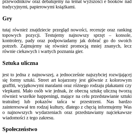
przewodników oraz debatujemy na temat wyższości e booków nad
tradycyjnymi, papierowymi książkami.
Gry
tutaj również znajdziecie przegląd nowości, recenzje oraz ranking
topowych pozycji. Testujemy najnowszy sprzęt – konsole,
kontrolery, pady oraz podpowiadamy jak dobrać go do swoich
potrzeb. Zajmujemy się również promocją mniej znanych, lecz
równie ciekawych i wartych poznania gier.
Sztuka uliczna
jest to jedna z najnowszej, a jednocześnie najszybciej rozwijającej
się formy sztuki. Street art kojarzony jest głównie z kolorowym
graffiti, wyjątkowymi maralami oraz różnego rodzaju plakatami czy
vlepkami. Mało osób wie jednak, że obecną sztukę uliczną tworzą
również wszelkie happeningi, mające na celu przedstawianie sztuki
teatralnej lub pokazów tańca w przestrzeni. Nas bardzo
zainteresował ten rodzaj kultury, dlatego z chęcią informujemy Was
o najnowszych wydarzeniach oraz przedstawiamy najciekawsze
wiadomości z tego zakresu.
Społeczeństwo