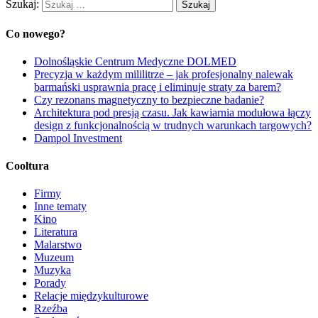
Szukaj:
Co nowego?
Dolnośląskie Centrum Medyczne DOLMED
Precyzja w każdym mililitrze – jak profesjonalny nalewak
barmański usprawnia pracę i eliminuje straty za barem?
Czy rezonans magnetyczny to bezpieczne badanie?
Architektura pod presją czasu. Jak kawiarnia modułowa łączy
design z funkcjonalnością w trudnych warunkach targowych?
Dampol Investment
Cooltura
Firmy
Inne tematy
Kino
Literatura
Malarstwo
Muzeum
Muzyka
Porady
Relacje międzykulturowe
Rzeźba