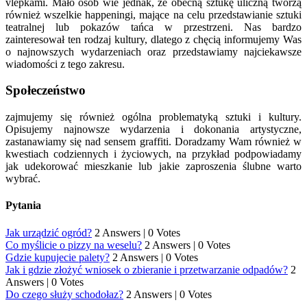
vlepkami. Mało osób wie jednak, że obecną sztukę uliczną tworzą
również wszelkie happeningi, mające na celu przedstawianie sztuki
teatralnej lub pokazów tańca w przestrzeni. Nas bardzo
zainteresował ten rodzaj kultury, dlatego z chęcią informujemy Was
o najnowszych wydarzeniach oraz przedstawiamy najciekawsze
wiadomości z tego zakresu.
Społeczeństwo
zajmujemy się również ogólna problematyką sztuki i kultury.
Opisujemy najnowsze wydarzenia i dokonania artystyczne,
zastanawiamy się nad sensem graffiti. Doradzamy Wam również w
kwestiach codziennych i życiowych, na przykład podpowiadamy
jak udekorować mieszkanie lub jakie zaproszenia ślubne warto
wybrać.
Pytania
Jak urządzić ogród?
2 Answers
|
0 Votes
Co myślicie o pizzy na weselu?
2 Answers
|
0 Votes
Gdzie kupujecie palety?
2 Answers
|
0 Votes
Jak i gdzie złożyć wniosek o zbieranie i przetwarzanie odpadów?
2
Answers
|
0 Votes
Do czego służy schodołaz?
2 Answers
|
0 Votes