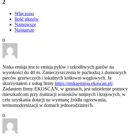
2
Włączono
Ilość głosów
Najnowsze
Najstarsze
0
Niska emisja jest to emisja pyłów i szkodliwych gazów na
wysokości do 40 m. Zanieczyszczenia te pochodzą z domowych
pieców grzewczych i lokalnych kotłowni węglowych. Ja
skorzystałem z usług firmy
https://niskaemisja.ekoscan.pl/
.
Zadaniem firmy EKOSCAN,
w gminach, jest udzielenie pomocy
mieszkańcom przy realizacji wniosków unijnych i krajowych, w
celu uzyskania dotacji na wymianę źródła ogrzewania,
termomodernizacji w domach jednorodzinnych.
0