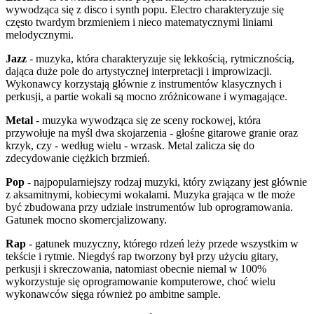
wywodząca się z disco i synth popu. Electro charakteryzuje się
często twardym brzmieniem i nieco matematycznymi liniami
melodycznymi.
Jazz
- muzyka, która charakteryzuje się lekkością, rytmicznością,
dająca duże pole do artystycznej interpretacji i improwizacji.
Wykonawcy korzystają głównie z instrumentów klasycznych i
perkusji, a partie wokali są mocno zróżnicowane i wymagające.
Metal
- muzyka wywodząca się ze sceny rockowej, która
przywołuje na myśl dwa skojarzenia - głośne gitarowe granie oraz
krzyk, czy - według wielu - wrzask. Metal zalicza się do
zdecydowanie ciężkich brzmień.
Pop
- najpopularniejszy rodzaj muzyki, który związany jest głównie
z aksamitnymi, kobiecymi wokalami. Muzyka grająca w tle może
być zbudowana przy udziale instrumentów lub oprogramowania.
Gatunek mocno skomercjalizowany.
Rap
- gatunek muzyczny, którego rdzeń leży przede wszystkim w
tekście i rytmie. Niegdyś rap tworzony był przy użyciu gitary,
perkusji i skreczowania, natomiast obecnie niemal w 100%
wykorzystuje się oprogramowanie komputerowe, choć wielu
wykonawców sięga również po ambitne sample.