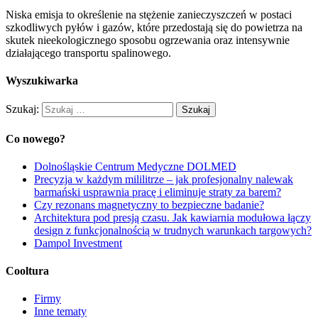
Niska emisja to określenie na stężenie zanieczyszczeń w postaci
szkodliwych pyłów i gazów, które przedostają się do powietrza na
skutek nieekologicznego sposobu ogrzewania oraz intensywnie
działającego transportu spalinowego.
Wyszukiwarka
Szukaj:
Co nowego?
Dolnośląskie Centrum Medyczne DOLMED
Precyzja w każdym mililitrze – jak profesjonalny nalewak
barmański usprawnia pracę i eliminuje straty za barem?
Czy rezonans magnetyczny to bezpieczne badanie?
Architektura pod presją czasu. Jak kawiarnia modułowa łączy
design z funkcjonalnością w trudnych warunkach targowych?
Dampol Investment
Cooltura
Firmy
Inne tematy