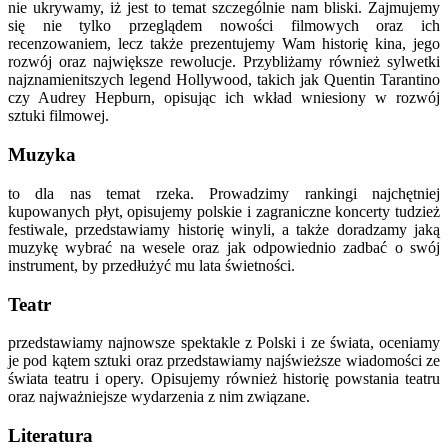
nie ukrywamy, iż jest to temat szczególnie nam bliski. Zajmujemy
się nie tylko przeglądem nowości filmowych oraz ich
recenzowaniem, lecz także prezentujemy Wam historię kina, jego
rozwój oraz największe rewolucje. Przybliżamy również sylwetki
najznamienitszych legend Hollywood, takich jak Quentin Tarantino
czy Audrey Hepburn, opisując ich wkład wniesiony w rozwój
sztuki filmowej.
Muzyka
to dla nas temat rzeka. Prowadzimy rankingi najchętniej
kupowanych płyt, opisujemy polskie i zagraniczne koncerty tudzież
festiwale, przedstawiamy historię winyli, a także doradzamy jaką
muzykę wybrać na wesele oraz jak odpowiednio zadbać o swój
instrument, by przedłużyć mu lata świetności.
Teatr
przedstawiamy najnowsze spektakle z Polski i ze świata, oceniamy
je pod kątem sztuki oraz przedstawiamy najświeższe wiadomości ze
świata teatru i opery. Opisujemy również historię powstania teatru
oraz najważniejsze wydarzenia z nim związane.
Literatura