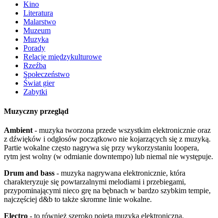
Kino
Literatura
Malarstwo
Muzeum
Muzyka
Porady
Relacje międzykulturowe
Rzeźba
Społeczeństwo
Świat gier
Zabytki
Muzyczny przegląd
Ambient
- muzyka tworzona przede wszystkim elektronicznie oraz
z dźwięków i odgłosów początkowo nie kojarzących się z muzyką.
Partie wokalne często nagrywa się przy wykorzystaniu loopera,
rytm jest wolny (w odmianie downtempo) lub niemal nie występuje.
Drum and bass
- muzyka nagrywana elektronicznie, która
charakteryzuje się powtarzalnymi melodiami i przebiegami,
przypominającymi nieco grę na bębnach w bardzo szybkim tempie,
najczęściej d&b to także skromne linie wokalne.
Electro
- to również szeroko pojęta muzyka elektroniczna,