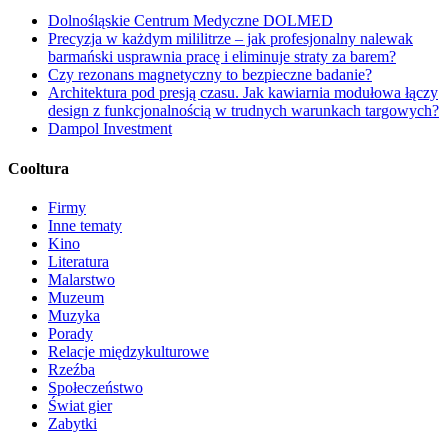
Dolnośląskie Centrum Medyczne DOLMED
Precyzja w każdym mililitrze – jak profesjonalny nalewak
barmański usprawnia pracę i eliminuje straty za barem?
Czy rezonans magnetyczny to bezpieczne badanie?
Architektura pod presją czasu. Jak kawiarnia modułowa łączy
design z funkcjonalnością w trudnych warunkach targowych?
Dampol Investment
Cooltura
Firmy
Inne tematy
Kino
Literatura
Malarstwo
Muzeum
Muzyka
Porady
Relacje międzykulturowe
Rzeźba
Społeczeństwo
Świat gier
Zabytki