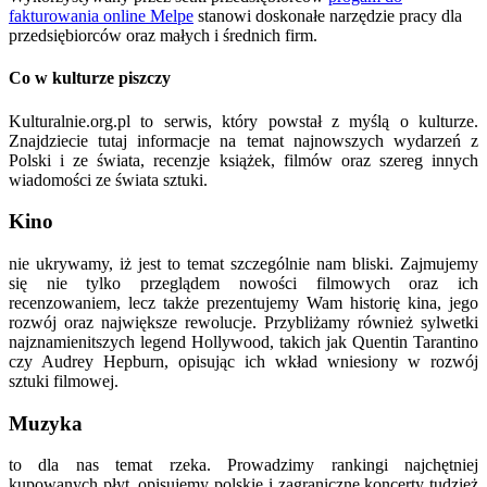
fakturowania online Melpe
stanowi doskonałe narzędzie pracy dla
przedsiębiorców oraz małych i średnich firm.
Co w kulturze piszczy
Kulturalnie.org.pl to serwis, który powstał z myślą o kulturze.
Znajdziecie tutaj informacje na temat najnowszych wydarzeń z
Polski i ze świata, recenzje książek, filmów oraz szereg innych
wiadomości ze świata sztuki.
Kino
nie ukrywamy, iż jest to temat szczególnie nam bliski. Zajmujemy
się nie tylko przeglądem nowości filmowych oraz ich
recenzowaniem, lecz także prezentujemy Wam historię kina, jego
rozwój oraz największe rewolucje. Przybliżamy również sylwetki
najznamienitszych legend Hollywood, takich jak Quentin Tarantino
czy Audrey Hepburn, opisując ich wkład wniesiony w rozwój
sztuki filmowej.
Muzyka
to dla nas temat rzeka. Prowadzimy rankingi najchętniej
kupowanych płyt, opisujemy polskie i zagraniczne koncerty tudzież