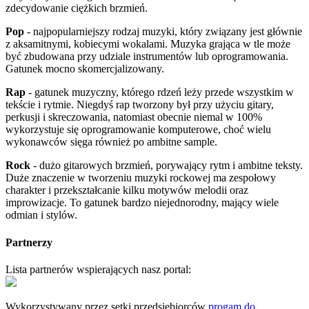
zdecydowanie ciężkich brzmień.
Pop
- najpopularniejszy rodzaj muzyki, który związany jest głównie
z aksamitnymi, kobiecymi wokalami. Muzyka grająca w tle może
być zbudowana przy udziale instrumentów lub oprogramowania.
Gatunek mocno skomercjalizowany.
Rap
- gatunek muzyczny, którego rdzeń leży przede wszystkim w
tekście i rytmie. Niegdyś rap tworzony był przy użyciu gitary,
perkusji i skreczowania, natomiast obecnie niemal w 100%
wykorzystuje się oprogramowanie komputerowe, choć wielu
wykonawców sięga również po ambitne sample.
Rock
- dużo gitarowych brzmień, porywający rytm i ambitne teksty.
Duże znaczenie w tworzeniu muzyki rockowej ma zespołowy
charakter i przekształcanie kilku motywów melodii oraz
improwizacje. To gatunek bardzo niejednorodny, mający wiele
odmian i stylów.
Partnerzy
Lista partnerów wspierających nasz portal:
Wykorzystywany przez setki przedsiębiorców
progam do