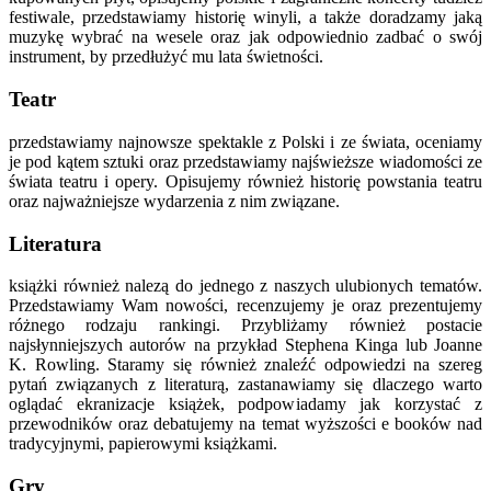
festiwale, przedstawiamy historię winyli, a także doradzamy jaką
muzykę wybrać na wesele oraz jak odpowiednio zadbać o swój
instrument, by przedłużyć mu lata świetności.
Teatr
przedstawiamy najnowsze spektakle z Polski i ze świata, oceniamy
je pod kątem sztuki oraz przedstawiamy najświeższe wiadomości ze
świata teatru i opery. Opisujemy również historię powstania teatru
oraz najważniejsze wydarzenia z nim związane.
Literatura
książki również nalezą do jednego z naszych ulubionych tematów.
Przedstawiamy Wam nowości, recenzujemy je oraz prezentujemy
różnego rodzaju rankingi. Przybliżamy również postacie
najsłynniejszych autorów na przykład Stephena Kinga lub Joanne
K. Rowling. Staramy się również znaleźć odpowiedzi na szereg
pytań związanych z literaturą, zastanawiamy się dlaczego warto
oglądać ekranizacje książek, podpowiadamy jak korzystać z
przewodników oraz debatujemy na temat wyższości e booków nad
tradycyjnymi, papierowymi książkami.
Gry