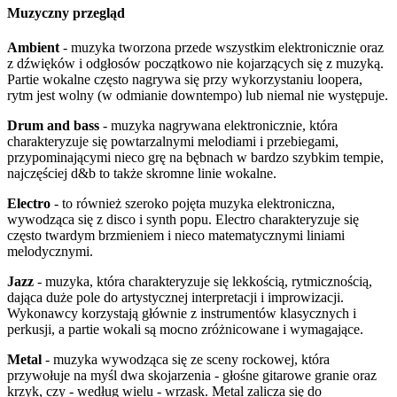
Muzyczny przegląd
Ambient
- muzyka tworzona przede wszystkim elektronicznie oraz
z dźwięków i odgłosów początkowo nie kojarzących się z muzyką.
Partie wokalne często nagrywa się przy wykorzystaniu loopera,
rytm jest wolny (w odmianie downtempo) lub niemal nie występuje.
Drum and bass
- muzyka nagrywana elektronicznie, która
charakteryzuje się powtarzalnymi melodiami i przebiegami,
przypominającymi nieco grę na bębnach w bardzo szybkim tempie,
najczęściej d&b to także skromne linie wokalne.
Electro
- to również szeroko pojęta muzyka elektroniczna,
wywodząca się z disco i synth popu. Electro charakteryzuje się
często twardym brzmieniem i nieco matematycznymi liniami
melodycznymi.
Jazz
- muzyka, która charakteryzuje się lekkością, rytmicznością,
dająca duże pole do artystycznej interpretacji i improwizacji.
Wykonawcy korzystają głównie z instrumentów klasycznych i
perkusji, a partie wokali są mocno zróżnicowane i wymagające.
Metal
- muzyka wywodząca się ze sceny rockowej, która
przywołuje na myśl dwa skojarzenia - głośne gitarowe granie oraz
krzyk, czy - według wielu - wrzask. Metal zalicza się do