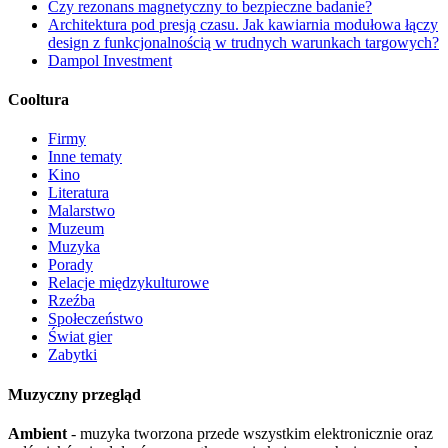
Czy rezonans magnetyczny to bezpieczne badanie?
Architektura pod presją czasu. Jak kawiarnia modułowa łączy
design z funkcjonalnością w trudnych warunkach targowych?
Dampol Investment
Cooltura
Firmy
Inne tematy
Kino
Literatura
Malarstwo
Muzeum
Muzyka
Porady
Relacje międzykulturowe
Rzeźba
Społeczeństwo
Świat gier
Zabytki
Muzyczny przegląd
Ambient
- muzyka tworzona przede wszystkim elektronicznie oraz