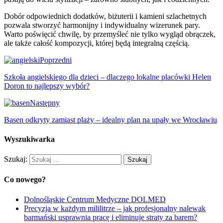
Dobór odpowiednich dodatków, biżuterii i kamieni szlachetnych
pozwala stworzyć harmonijny i indywidualny wizerunek pary.
Warto poświęcić chwilę, by przemyśleć nie tylko wygląd obrączek,
ale także całość kompozycji, której będą integralną częścią.
Poprzedni
Szkoła angielskiego dla dzieci – dlaczego lokalne placówki Helen
Doron to najlepszy wybór?
Następny
Basen odkryty zamiast plaży – idealny plan na upały we Wrocławiu
Wyszukiwarka
Szukaj:
Co nowego?
Dolnośląskie Centrum Medyczne DOLMED
Precyzja w każdym mililitrze – jak profesjonalny nalewak
barmański usprawnia pracę i eliminuje straty za barem?