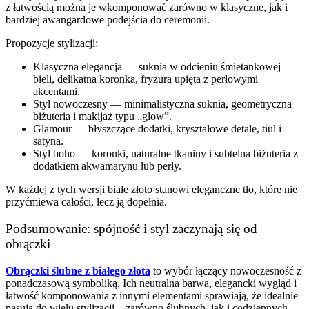
z łatwością można je wkomponować zarówno w klasyczne, jak i
bardziej awangardowe podejścia do ceremonii.
Propozycje stylizacji:
Klasyczna elegancja — suknia w odcieniu śmietankowej
bieli, delikatna koronka, fryzura upięta z perłowymi
akcentami.
Styl nowoczesny — minimalistyczna suknia, geometryczna
biżuteria i makijaż typu „glow”.
Glamour — błyszczące dodatki, kryształowe detale, tiul i
satyna.
Styl boho — koronki, naturalne tkaniny i subtelna biżuteria z
dodatkiem akwamarynu lub perły.
W każdej z tych wersji białe złoto stanowi eleganczne tło, które nie
przyćmiewa całości, lecz ją dopełnia.
Podsumowanie: spójność i styl zaczynają się od
obrączki
Obrączki ślubne z białego złota
to wybór łączący nowoczesność z
ponadczasową symboliką. Ich neutralna barwa, elegancki wygląd i
łatwość komponowania z innymi elementami sprawiają, że idealnie
pasują do wielu stylizacji – zarówno ślubnych, jak i codziennych.