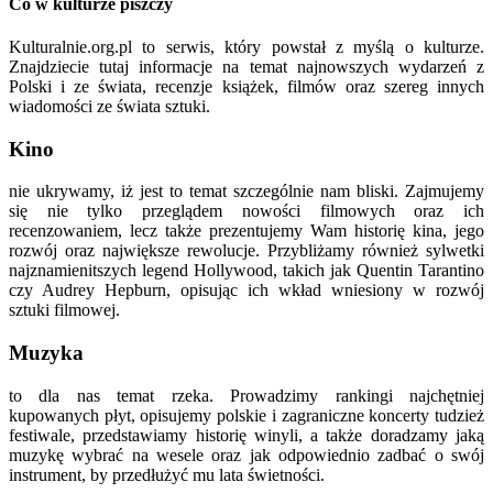
Co w kulturze piszczy
Kulturalnie.org.pl to serwis, który powstał z myślą o kulturze.
Znajdziecie tutaj informacje na temat najnowszych wydarzeń z
Polski i ze świata, recenzje książek, filmów oraz szereg innych
wiadomości ze świata sztuki.
Kino
nie ukrywamy, iż jest to temat szczególnie nam bliski. Zajmujemy
się nie tylko przeglądem nowości filmowych oraz ich
recenzowaniem, lecz także prezentujemy Wam historię kina, jego
rozwój oraz największe rewolucje. Przybliżamy również sylwetki
najznamienitszych legend Hollywood, takich jak Quentin Tarantino
czy Audrey Hepburn, opisując ich wkład wniesiony w rozwój
sztuki filmowej.
Muzyka
to dla nas temat rzeka. Prowadzimy rankingi najchętniej
kupowanych płyt, opisujemy polskie i zagraniczne koncerty tudzież
festiwale, przedstawiamy historię winyli, a także doradzamy jaką
muzykę wybrać na wesele oraz jak odpowiednio zadbać o swój
instrument, by przedłużyć mu lata świetności.