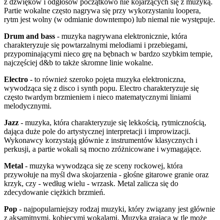
z dźwięków i odgłosów początkowo nie kojarzących się z muzyką.
Partie wokalne często nagrywa się przy wykorzystaniu loopera,
rytm jest wolny (w odmianie downtempo) lub niemal nie występuje.
Drum and bass
- muzyka nagrywana elektronicznie, która
charakteryzuje się powtarzalnymi melodiami i przebiegami,
przypominającymi nieco grę na bębnach w bardzo szybkim tempie,
najczęściej d&b to także skromne linie wokalne.
Electro
- to również szeroko pojęta muzyka elektroniczna,
wywodząca się z disco i synth popu. Electro charakteryzuje się
często twardym brzmieniem i nieco matematycznymi liniami
melodycznymi.
Jazz
- muzyka, która charakteryzuje się lekkością, rytmicznością,
dająca duże pole do artystycznej interpretacji i improwizacji.
Wykonawcy korzystają głównie z instrumentów klasycznych i
perkusji, a partie wokali są mocno zróżnicowane i wymagające.
Metal
- muzyka wywodząca się ze sceny rockowej, która
przywołuje na myśl dwa skojarzenia - głośne gitarowe granie oraz
krzyk, czy - według wielu - wrzask. Metal zalicza się do
zdecydowanie ciężkich brzmień.
Pop
- najpopularniejszy rodzaj muzyki, który związany jest głównie
z aksamitnymi, kobiecymi wokalami. Muzyka grająca w tle może