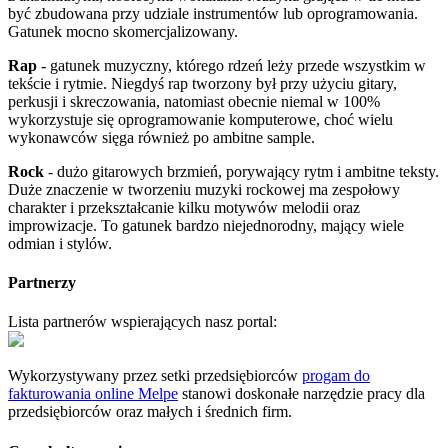
być zbudowana przy udziale instrumentów lub oprogramowania.
Gatunek mocno skomercjalizowany.
Rap
- gatunek muzyczny, którego rdzeń leży przede wszystkim w
tekście i rytmie. Niegdyś rap tworzony był przy użyciu gitary,
perkusji i skreczowania, natomiast obecnie niemal w 100%
wykorzystuje się oprogramowanie komputerowe, choć wielu
wykonawców sięga również po ambitne sample.
Rock
- dużo gitarowych brzmień, porywający rytm i ambitne teksty.
Duże znaczenie w tworzeniu muzyki rockowej ma zespołowy
charakter i przekształcanie kilku motywów melodii oraz
improwizacje. To gatunek bardzo niejednorodny, mający wiele
odmian i stylów.
Partnerzy
Lista partnerów wspierających nasz portal:
Wykorzystywany przez setki przedsiębiorców
progam do
fakturowania online Melpe
stanowi doskonałe narzędzie pracy dla
przedsiębiorców oraz małych i średnich firm.