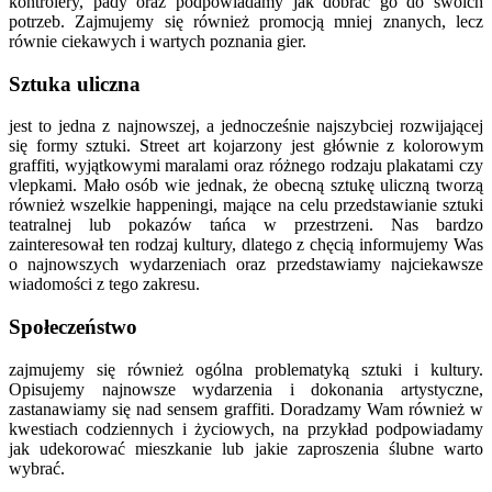
kontrolery, pady oraz podpowiadamy jak dobrać go do swoich
potrzeb. Zajmujemy się również promocją mniej znanych, lecz
równie ciekawych i wartych poznania gier.
Sztuka uliczna
jest to jedna z najnowszej, a jednocześnie najszybciej rozwijającej
się formy sztuki. Street art kojarzony jest głównie z kolorowym
graffiti, wyjątkowymi maralami oraz różnego rodzaju plakatami czy
vlepkami. Mało osób wie jednak, że obecną sztukę uliczną tworzą
również wszelkie happeningi, mające na celu przedstawianie sztuki
teatralnej lub pokazów tańca w przestrzeni. Nas bardzo
zainteresował ten rodzaj kultury, dlatego z chęcią informujemy Was
o najnowszych wydarzeniach oraz przedstawiamy najciekawsze
wiadomości z tego zakresu.
Społeczeństwo
zajmujemy się również ogólna problematyką sztuki i kultury.
Opisujemy najnowsze wydarzenia i dokonania artystyczne,
zastanawiamy się nad sensem graffiti. Doradzamy Wam również w
kwestiach codziennych i życiowych, na przykład podpowiadamy
jak udekorować mieszkanie lub jakie zaproszenia ślubne warto
wybrać.